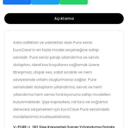
Açıklama
Adını saflıktan ve yalınlıktan alan Pure serisi
EuroCave'ın en fazla model seçeneğine sahip
serisidir. Pure serisi şarap yıllandırma ve servis
dolapları, ideal kav koşullarını sağlamak üzere
titreşimsiz, düşük ses, sabit sıcaklık ve nem
seviyesinde ortam oluşturmanızı sağlar. Pure
serisindeki dolapların yıllandırma, servis ve hem
yıllandırma hem servis fonksiyonuna sahip modelleri
bulunmaktadır. Şişe kapasitesi, raf türü ve soğutma
derecesi seçenekleri için EuroCave Pure serisindeki
modellerimizi inceleyebilirsiniz.
V-PURE-L, 182 Şişe Kapasiteli Şarap Yıllandırma Dolabı