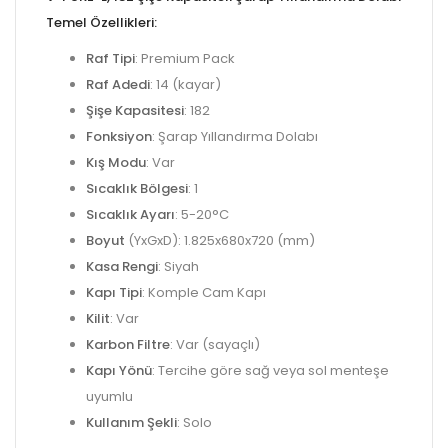
Temel Özellikleri:
Raf Tipi
: Premium Pack
Raf Adedi
: 14 (kayar)
Şişe Kapasitesi
: 182
Fonksiyon
: Şarap Yıllandırma Dolabı
Kış Modu
: Var
Sıcaklık Bölgesi
: 1
Sıcaklık Ayarı
: 5-20°C
Boyut
(YxGxD): 1.825x680x720 (mm)
Kasa Rengi
: Siyah
Kapı Tipi
: Komple Cam Kapı
Kilit
: Var
Karbon Filtre
: Var (sayaçlı)
Kapı Yönü
: Tercihe göre sağ veya sol menteşe
uyumlu
Kullanım Şekli
: Solo