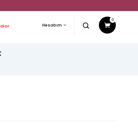
0
Hesabım
alar
k