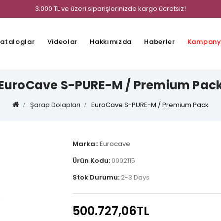
3.000 TL ve üzeri siparişlerinizde kargo ücretsiz!
ataloglar
Videolar
Hakkımızda
Haberler
Kampany
EuroCave S-PURE-M / Premium Pac
Şarap Dolapları
EuroCave S-PURE-M / Premium Pack
Marka::
Eurocave
Ürün Kodu:
0002115
Stok Durumu:
2-3 Days
500.727,06TL