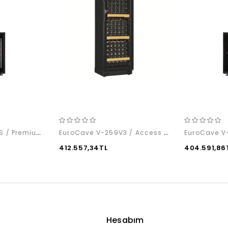
EuroCave S-INSP-S / Premium Pack
EuroCave V-259V3 / Access Pack
412.557,34TL
404.591,86
Hesabım