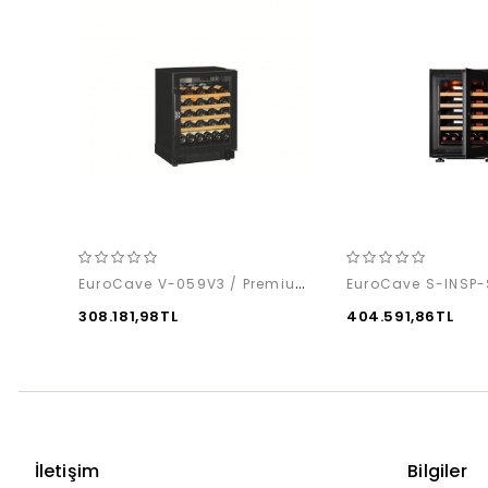
EuroCave V-059V3 / Premium Pack
308.181,98TL
404.591,86TL
İletişim
Bilgiler