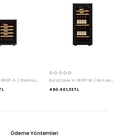
EuroCave V-INSP-S / Premium Pack
EuroCave V-INSP-M / Access Pack
TL
480.401,33TL
498.5
Ödeme Yöntemleri