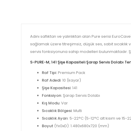
Adını saflıktan ve yalınlıktan alan Pure serisi EuroCav
sağlamak üzere titreşimsiz, düşük ses, sabit sıcaklık
servis fonksiyonuna sahip modelleri bulunmaktadır. Şi
S-PURE-M, 141 Şişe Kapasiteli Şarap Servis Dolabı Teme
Raf Tipi
: Premium Pack
Raf Adedi
: 10 (kayar)
Şişe Kapasitesi
: 141
Fonksiyon
: Şarap Servis Dolabı
Kış Modu
: Var
Sıcaklık Bölgesi
: Multi
Sıcaklık Ayarı
: 5-22°C (5-12°C alt kısım ve 15-2
Boyut
(YxGxD): 1.480x680x720 (mm)