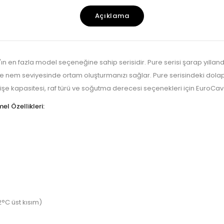
Açıklama
e'ın en fazla model seçeneğine sahip serisidir. Pure serisi şarap yılland
 ve nem seviyesinde ortam oluşturmanızı sağlar. Pure serisindeki dola
şe kapasitesi, raf türü ve soğutma derecesi seçenekleri için EuroCave 
l Özellikleri:
2°C üst kısım)