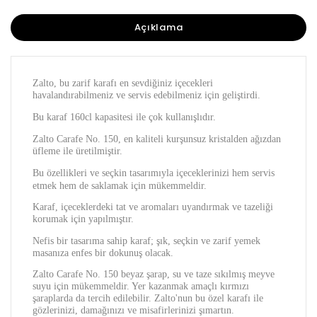
Açıklama
Zalto, bu zarif karafı en sevdiğiniz içecekleri
havalandırabilmeniz ve servis edebilmeniz için geliştirdi.
Bu karaf 160cl kapasitesi ile çok kullanışlıdır.
Zalto Carafe No. 150, en kaliteli kurşunsuz kristalden ağızdan
üfleme ile üretilmiştir.
Bu özellikleri ve seçkin tasarımıyla içeceklerinizi hem servis
etmek hem de saklamak için mükemmeldir.
Karaf, içeceklerdeki tat ve aromaları uyandırmak ve tazeliği
korumak için yapılmıştır.
Nefis bir tasarıma sahip karaf; şık, seçkin ve zarif yemek
masanıza enfes bir dokunuş olacak.
Zalto Carafe No. 150 beyaz şarap, su ve taze sıkılmış meyve
suyu için mükemmeldir. Yer kazanmak amaçlı kırmızı
şaraplarda da tercih edilebilir. Zalto'nun bu özel karafı ile
gözlerinizi, damağınızı ve misafirlerinizi şımartın.