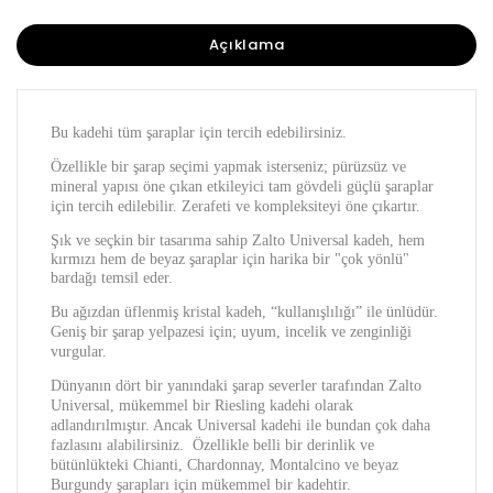
Açıklama
Bu kadehi tüm şaraplar için tercih edebilirsiniz.
Özellikle bir şarap seçimi yapmak isterseniz; pürüzsüz ve
mineral yapısı öne çıkan etkileyici tam gövdeli güçlü şaraplar
için tercih edilebilir. Zerafeti ve kompleksiteyi öne çıkartır.
Şık ve seçkin bir tasarıma sahip Zalto Universal kadeh, hem
kırmızı hem de beyaz şaraplar için harika bir "çok yönlü"
bardağı temsil eder.
Bu ağızdan üflenmiş kristal kadeh, “kullanışlılığı” ile ünlüdür.
Geniş bir şarap yelpazesi için; uyum, incelik ve zenginliği
vurgular.
Dünyanın dört bir yanındaki şarap severler tarafından Zalto
Universal, mükemmel bir Riesling kadehi olarak
adlandırılmıştır. Ancak Universal kadehi ile bundan çok daha
fazlasını alabilirsiniz.
Özellikle belli bir derinlik ve
bütünlükteki Chianti, Chardonnay, Montalcino ve beyaz
Burgundy şarapları için mükemmel bir kadehtir.