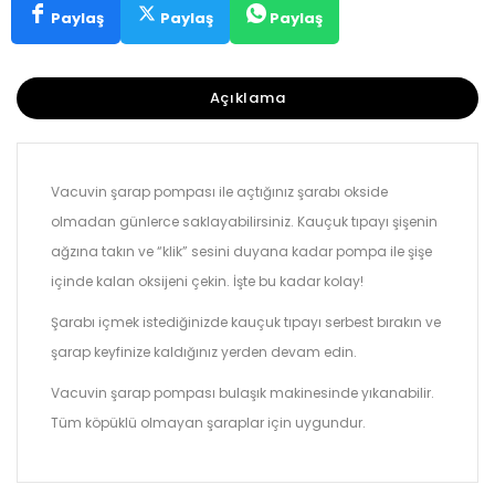
Paylaş
Paylaş
Paylaş
Açıklama
Vacuvin şarap pompası ile açtığınız şarabı okside
olmadan günlerce saklayabilirsiniz. Kauçuk tıpayı şişenin
ağzına takın ve “klik” sesini duyana kadar pompa ile şişe
içinde kalan oksijeni çekin. İşte bu kadar kolay!
Şarabı içmek istediğinizde kauçuk tıpayı serbest bırakın ve
şarap keyfinize kaldığınız yerden devam edin.
Vacuvin şarap pompası bulaşık makinesinde yıkanabilir.
Tüm köpüklü olmayan şaraplar için uygundur.