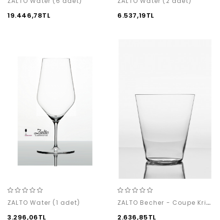
ZALTO Water (6 adet)
ZALTO Water (2 adet)
19.446,78TL
6.537,19TL
ZALTO Becher - Coupe Kristal Clear Bardak (1 adet)
ZALTO Water (1 adet)
3.296,06TL
2.636,85TL