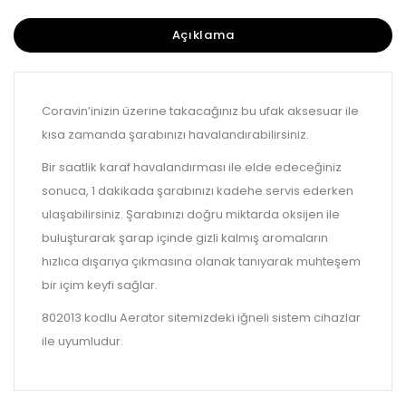
Açıklama
Coravin’inizin üzerine takacağınız bu ufak aksesuar ile
kısa zamanda şarabınızı havalandırabilirsiniz.
Bir saatlik karaf havalandırması ile elde edeceğiniz
sonuca, 1 dakikada şarabınızı kadehe servis ederken
ulaşabilirsiniz. Şarabınızı doğru miktarda oksijen ile
buluşturarak şarap içinde gizli kalmış aromaların
hızlıca dışarıya çıkmasına olanak tanıyarak muhteşem
bir içim keyfi sağlar.
802013 kodlu Aerator sitemizdeki iğneli sistem cihazlar
ile uyumludur.