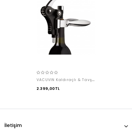
VACUVIN Kaldıraçlı & Tavşan Tirbuşon
2.399,00TL
İletişim