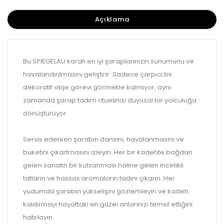
Açıklama
Bu SPIEGELAU karafı en iyi şaraplarınızın sunumunu ve
havalandırılmasını geliştirir. Sadece çarpıcı bir
dekoratif obje görevi görmekle kalmıyor, aynı
zamanda şarap tadım ritüelinizi duyusal bir yolculuğa
dönüştürüyor.
Servis ederken şarabın dansını, havalanmasını ve
buketini çıkartmasını izleyin. Her bir kadehte bağdan
gelen sanatın bir kutsanması haline gelen incelikli
tatların ve hassas aromaların tadını çıkarın. Her
yudumda şarabın yükselişini gözlemleyin ve kadeh
kaldırmayı hayattaki en güzel anlarınızı temsil ettiğini
hatırlayın.