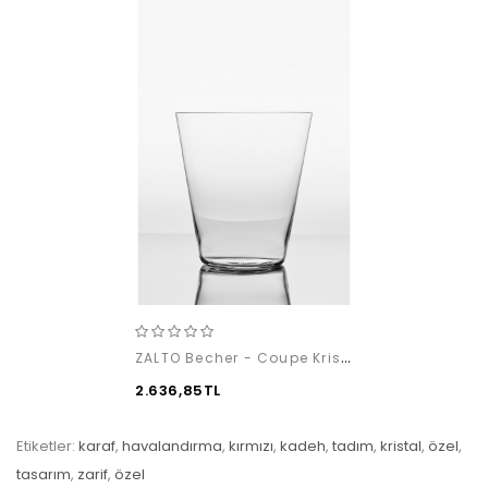
ZALTO Becher - Coupe Kristal Clear Bardak (1 adet)
2.636,85TL
Etiketler:
karaf
,
havalandırma
,
kırmızı
,
kadeh
,
tadım
,
kristal
,
özel
,
tasarım
,
zarif
,
özel